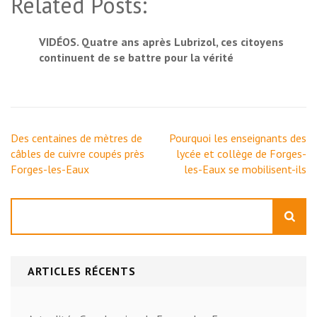
Related Posts:
VIDÉOS. Quatre ans après Lubrizol, ces citoyens
continuent de se battre pour la vérité
Navigation
Des centaines de mètres de
Pourquoi les enseignants des
de
câbles de cuivre coupés près
lycée et collège de Forges-
l’article
Forges-les-Eaux
les-Eaux se mobilisent-ils
Rechercher
ARTICLES RÉCENTS