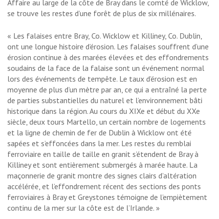
Affaire au large de la côte de Bray dans le comté de Wicklow,
se trouve les restes d’une forêt de plus de six millénaires.
« Les falaises entre Bray, Co. Wicklow et Killiney, Co. Dublin,
ont une longue histoire d’érosion. Les falaises souffrent d’une
érosion continue à des marées élevées et des effondrements
soudains de la face de la falaise sont un événement normal
lors des événements de tempête. Le taux d’érosion est en
moyenne de plus d’un mètre par an, ce qui a entraîné la perte
de parties substantielles du naturel et l’environnement bâti
historique dans la région. Au cours du XIXe et début du XXe
siècle, deux tours Martello, un certain nombre de logements
et la ligne de chemin de fer de Dublin à Wicklow ont été
sapées et s’effoncées dans la mer. Les restes du remblai
ferroviaire en taille de taille en granit s’étendent de Bray à
Killiney et sont entièrement submergés à marée haute. La
maçonnerie de granit montre des signes clairs d’altération
accélérée, et l’effondrement récent des sections des ponts
ferroviaires à Bray et Greystones témoigne de l’empiètement
continu de la mer sur la côte est de l’Irlande. »