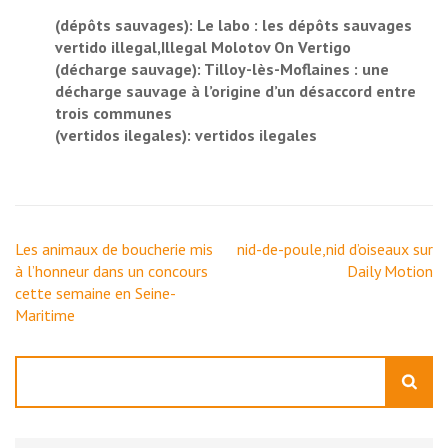
(dépôts sauvages): Le labo : les dépôts sauvages
vertido illegal,Illegal Molotov On Vertigo
(décharge sauvage): Tilloy-lès-Moflaines : une
décharge sauvage à l’origine d’un désaccord entre
trois communes
(vertidos ilegales): vertidos ilegales
Navigation
Les animaux de boucherie mis
nid-de-poule,nid d’oiseaux sur
de
à l’honneur dans un concours
Daily Motion
l’article
cette semaine en Seine-
Maritime
Rechercher