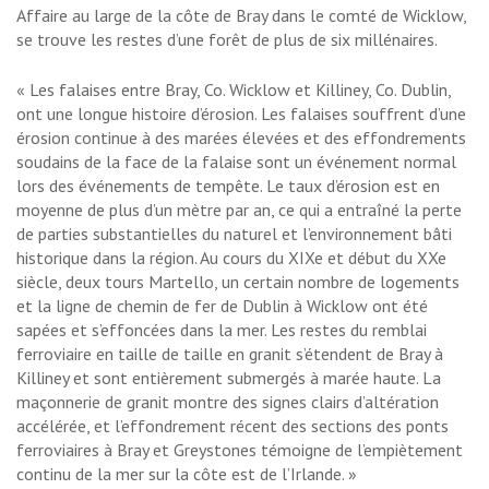
Affaire au large de la côte de Bray dans le comté de Wicklow,
se trouve les restes d’une forêt de plus de six millénaires.
« Les falaises entre Bray, Co. Wicklow et Killiney, Co. Dublin,
ont une longue histoire d’érosion. Les falaises souffrent d’une
érosion continue à des marées élevées et des effondrements
soudains de la face de la falaise sont un événement normal
lors des événements de tempête. Le taux d’érosion est en
moyenne de plus d’un mètre par an, ce qui a entraîné la perte
de parties substantielles du naturel et l’environnement bâti
historique dans la région. Au cours du XIXe et début du XXe
siècle, deux tours Martello, un certain nombre de logements
et la ligne de chemin de fer de Dublin à Wicklow ont été
sapées et s’effoncées dans la mer. Les restes du remblai
ferroviaire en taille de taille en granit s’étendent de Bray à
Killiney et sont entièrement submergés à marée haute. La
maçonnerie de granit montre des signes clairs d’altération
accélérée, et l’effondrement récent des sections des ponts
ferroviaires à Bray et Greystones témoigne de l’empiètement
continu de la mer sur la côte est de l’Irlande. »