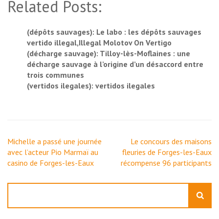
Related Posts:
(dépôts sauvages): Le labo : les dépôts sauvages
vertido illegal,Illegal Molotov On Vertigo
(décharge sauvage): Tilloy-lès-Moflaines : une
décharge sauvage à l’origine d’un désaccord entre
trois communes
(vertidos ilegales): vertidos ilegales
Navigation
Michelle a passé une journée
Le concours des maisons
de
avec l’acteur Pio Marmaï au
fleuries de Forges-les-Eaux
l’article
casino de Forges-les-Eaux
récompense 96 participants
Rechercher