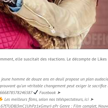
mment, elle suscitait des réactions. Le décompte de Likes
 un jeune homme de douze ans en deuil propose un plan audaci
 prouvant qu’un véritable changement peut exiger le sacrifice 
/1666878578246587
Facebook ➤
Les meilleurs films, selon nos téléspectateurs, ici ➤
KL67f7UD8j3mC1UhPz1xGmyrI-zPr Genre : Film complet, Nouv