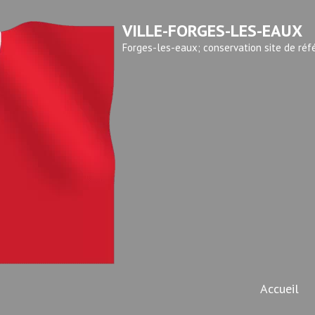
VILLE-FORGES-LES-EAUX
Forges-les-eaux; conservation site de réf
Accueil