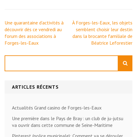
Navigation
Une quarantaine d’activités à
À Forges-les-Eaux, les objets
de
découvrir dès ce vendredi au
semblent choisir leur destin
l’article
forum des associations à
dans la brocante familiale de
Forges-les-Eaux
Béatrice Leforestier
Rechercher
ARTICLES RÉCENTS
Actualités Grand casino de Forges-les-Eaux
Une première dans le Pays de Bray : un club de ju-jutsu
va ouvrir dans cette commune de Seine-Maritime
Pinterest (police municipale): Comment va se dérouler