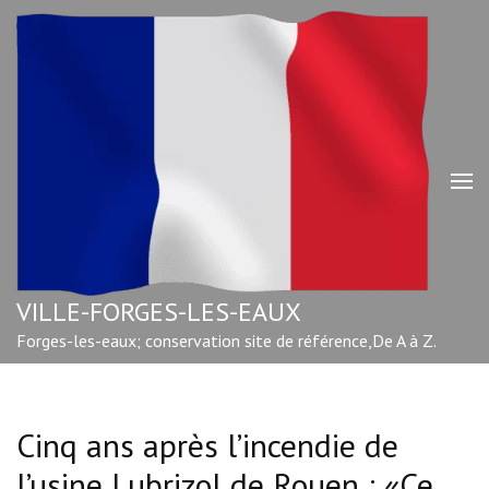
Aller
au
contenu
(Pressez
Entrée)
VILLE-FORGES-LES-EAUX
Forges-les-eaux; conservation site de référence,De A à Z.
Cinq ans après l’incendie de
l’usine Lubrizol de Rouen : «Ce