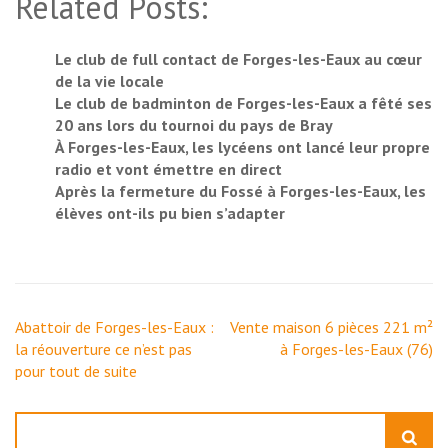
Related Posts:
Le club de full contact de Forges-les-Eaux au cœur
de la vie locale
Le club de badminton de Forges-les-Eaux a fêté ses
20 ans lors du tournoi du pays de Bray
À Forges-les-Eaux, les lycéens ont lancé leur propre
radio et vont émettre en direct
Après la fermeture du Fossé à Forges-les-Eaux, les
élèves ont-ils pu bien s’adapter
Navigation
Abattoir de Forges-les-Eaux :
Vente maison 6 pièces 221 m²
de
la réouverture ce n’est pas
à Forges-les-Eaux (76)
l’article
pour tout de suite
Rechercher