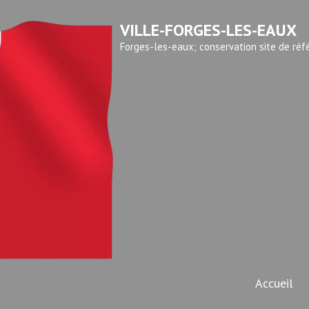
VILLE-FORGES-LES-EAUX
Forges-les-eaux; conservation site de réf
Accueil