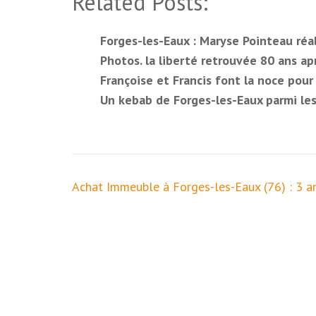
Related Posts:
Forges-les-Eaux : Maryse Pointeau réa
Photos. la liberté retrouvée 80 ans 
Françoise et Francis font la noce pou
Un kebab de Forges-les-Eaux parmi le
Navigation
Achat Immeuble à Forges-les-Eaux (76) : 3 
de
l’article