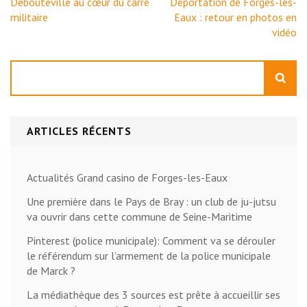
l’article
Debouteville au cœur du carré
Déportation de Forges-les-
militaire
Eaux : retour en photos en
vidéo
Rechercher
ARTICLES RÉCENTS
Actualités Grand casino de Forges-les-Eaux
Une première dans le Pays de Bray : un club de ju-jutsu
va ouvrir dans cette commune de Seine-Maritime
Pinterest (police municipale): Comment va se dérouler
le référendum sur l’armement de la police municipale
de Marck ?
La médiathèque des 3 sources est prête à accueillir ses