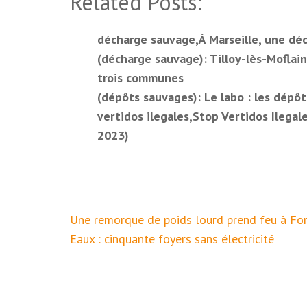
Related Posts:
décharge sauvage,À Marseille, une déc
(décharge sauvage): Tilloy-lès-Moflain
trois communes
(dépôts sauvages): Le labo : les dépô
vertidos ilegales,Stop Vertidos Ilega
2023)
Navigation
Une remorque de poids lourd prend feu à For
de
Eaux : cinquante foyers sans électricité
l’article