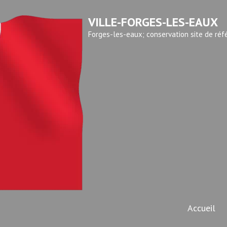
VILLE-FORGES-LES-EAUX
Forges-les-eaux; conservation site de réf
Accueil