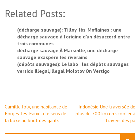
Related Posts:
(décharge sauvage): Tilloy-lès-Moflaines : une
décharge sauvage à l’origine d’un désaccord entre
trois communes
décharge sauvage,À Marseille, une décharge
sauvage exaspère les riverains
(dépôts sauvages): Le labo : les dépôts sauvages
vertido illegal,Illegal Molotov On Vertigo
Navigation
Camille Joly, une habitante de
Indonésie Une traversée de
de
Forges-les-Eaux, a le sens de
plus de 700 km en scooter à
l’article
la boxe au bout des gants
travers des pa
Rechercher