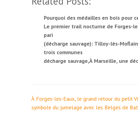
Related Posts:
Pourquoi des médailles en bois pour c
Le premier trail nocturne de Forges-le
pari
(décharge sauvage): Tilloy-lès-Moflain
trois communes
décharge sauvage,À Marseille, une déc
Navigation
À Forges-les-Eaux, le grand retour du petit Vi
de
symbole du jumelage avec les Belges de Bat
l’article