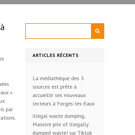
 à
Rechercher
ARTICLES RÉCENTS
es
La médiathèque des 3
quées
sources est prête à
aux ».
accueillir ses nouveaux
aux
lecteurs à Forges-les-Eaux
is par
illegal waste dumping,
cations.
Massive pile of illegally
dumped waste! sur Tiktok