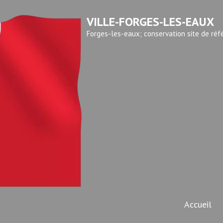
VILLE-FORGES-LES-EAUX
Forges-les-eaux; conservation site de réf
Accueil