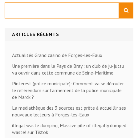
Rechercher
ARTICLES RÉCENTS
Actualités Grand casino de Forges-les-Eaux
Une première dans le Pays de Bray : un club de ju-jutsu
va ouvrir dans cette commune de Seine-Maritime
Pinterest (police municipale): Comment va se dérouler
le référendum sur l’armement de la police municipale
de Marck ?
La médiathèque des 3 sources est prête à accueillir ses
nouveaux lecteurs à Forges-les-Eaux
illegal waste dumping, Massive pile of illegally dumped
waste! sur Tiktok