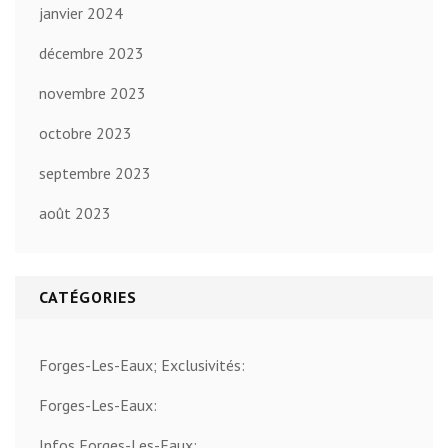
janvier 2024
décembre 2023
novembre 2023
octobre 2023
septembre 2023
août 2023
CATÉGORIES
Forges-Les-Eaux; Exclusivités:
Forges-Les-Eaux:
Infos Forges-Les-Eaux: