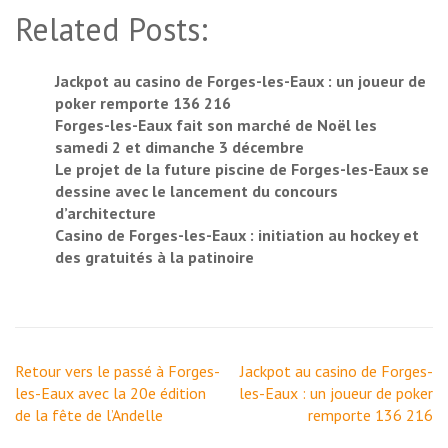
Related Posts:
Jackpot au casino de Forges-les-Eaux : un joueur de
poker remporte 136 216
Forges-les-Eaux fait son marché de Noël les
samedi 2 et dimanche 3 décembre
Le projet de la future piscine de Forges-les-Eaux se
dessine avec le lancement du concours
d’architecture
Casino de Forges-les-Eaux : initiation au hockey et
des gratuités à la patinoire
Navigation
Retour vers le passé à Forges-
Jackpot au casino de Forges-
de
les-Eaux avec la 20e édition
les-Eaux : un joueur de poker
l’article
de la fête de l’Andelle
remporte 136 216