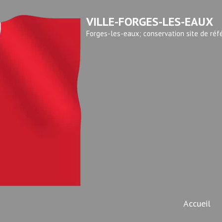
VILLE-FORGES-LES-EAUX
Forges-les-eaux; conservation site de réf
Accueil