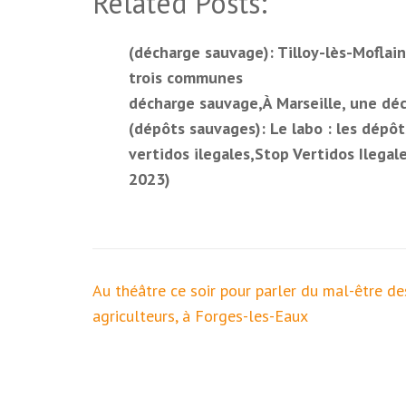
Related Posts:
(décharge sauvage): Tilloy-lès-Moflain
trois communes
décharge sauvage,À Marseille, une déc
(dépôts sauvages): Le labo : les dépô
vertidos ilegales,Stop Vertidos Ilega
2023)
Navigation
Au théâtre ce soir pour parler du mal-être de
de
agriculteurs, à Forges-les-Eaux
l’article