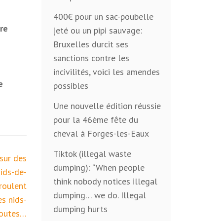
400€ pour un sac-poubelle
re
jeté ou un pipi sauvage:
Bruxelles durcit ses
sanctions contre les
incivilités, voici les amendes
e
possibles
Une nouvelle édition réussie
pour la 46ème fête du
cheval à Forges-les-Eaux
Tiktok (illegal waste
 sur des
dumping): “When people
nids-de-
think nobody notices illegal
roulent
dumping… we do. Illegal
es nids-
dumping hurts
routes…