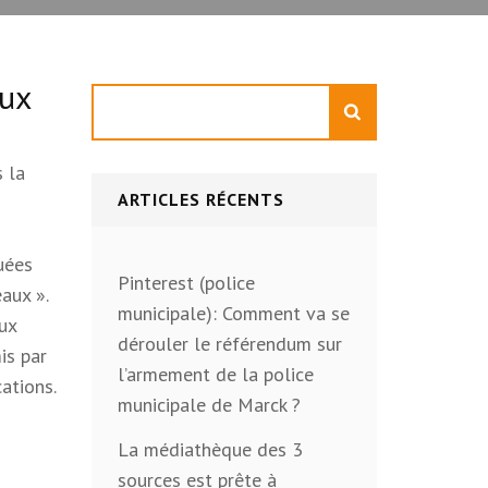
aux
Rechercher
s la
ARTICLES RÉCENTS
quées
Pinterest (police
aux ».
municipale): Comment va se
aux
dérouler le référendum sur
is par
l’armement de la police
cations.
municipale de Marck ?
La médiathèque des 3
sources est prête à