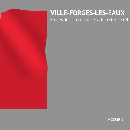
VILLE-FORGES-LES-EAUX
Forges-les-eaux; conservation site de réf
Accueil