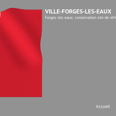
VILLE-FORGES-LES-EAUX
Forges-les-eaux; conservation site de réf
Accueil