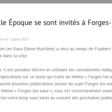
le Époque se sont invités à Forges-
lié le
7 juillet 2025
s-les-Eaux (Seine-Maritime) a vécu au temps de Flaubert
 dans la ville.
 Il est possible d’écrire en utilisant les coordonnées indi
 explications sur ce texte qui traite du thème « Forges-les-e
 fournir plusieurs publications autour du sujet Forges-les-e
e du thème « Forges-les-eaux », vous est volontairement soum
s fois notre blog vous serez au courant des prochaines publi