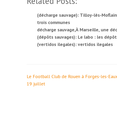
Related Posts:
(décharge sauvage): Tilloy-lès-Moflain
trois communes
décharge sauvage,À Marseille, une déc
(dépôts sauvages): Le labo : les dépô
(vertidos ilegales): vertidos ilegales
Navigation
Le Football Club de Rouen à Forges-les-Eau
de
19 juillet
l’article