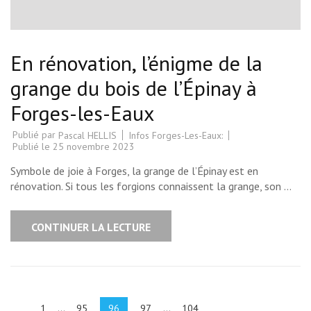
En rénovation, l’énigme de la
grange du bois de l’Épinay à
Forges-les-Eaux
Publié par
Infos Forges-Les-Eaux:
Pascal HELLIS
Publié le
25 novembre 2023
Symbole de joie à Forges, la grange de l’Épinay est en
rénovation. Si tous les forgions connaissent la grange, son …
CONTINUER LA LECTURE
Pagination
des
Page
Page
Page
Page
Page
1
…
95
96
97
…
104