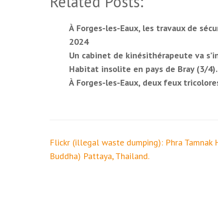
Related Posts:
À Forges-les-Eaux, les travaux de séc
2024
Un cabinet de kinésithérapeute va s’i
Habitat insolite en pays de Bray (3/4)
À Forges-les-Eaux, deux feux tricolor
Navigation
Flickr (illegal waste dumping): Phra Tamnak H
de
Buddha) Pattaya, Thailand.
l’article