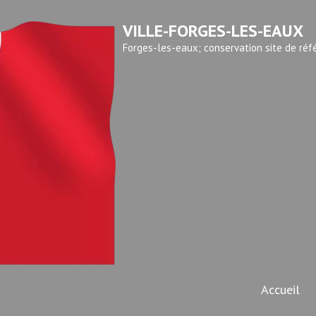
VILLE-FORGES-LES-EAUX
Forges-les-eaux; conservation site de réf
Accueil