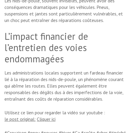
Les nids-de-poule, souvent invisibles, peuvent avoir des
conséquences dramatiques pour les véhicules. Pneus,
suspensions et jantes sont particulièrement vulnérables, et
un choc peut entraîner des réparations coûteuses.
L’impact financier de
l’entretien des voies
endommagées
Les administrations locales supportent un fardeau financier
lié à la réparation des nids-de-poule, un phénomène courant
qui abîme les routes. Elles peuvent également être
responsables des dégâts dus à des imperfections de la voie,
entraînant des coûts de réparation considérables.
Utilisez ce lien pour regarder la vidéo sur youtube :
le post original:
Cliquer ici
#Crevaison #pneu #pouces #hiver #Ça #coûte #cher #tipéché