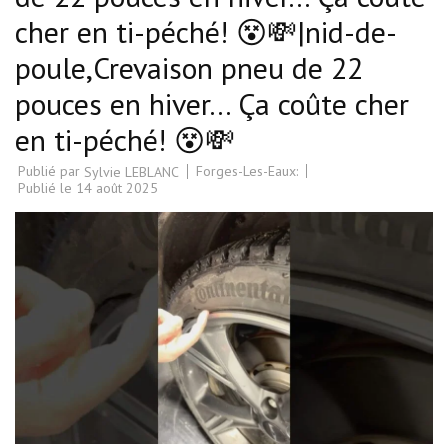
cher en ti-péché! 😵💸|nid-de-
poule,Crevaison pneu de 22
pouces en hiver… Ça coûte cher
en ti-péché! 😵💸
Publié par
Forges-Les-Eaux:
Sylvie LEBLANC
Publié le
14 août 2025