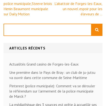
Navigation
police municipale,Steeve briois
L’abattoir de Forges-les-Eaux,
de
Henin Beaumont municipale
un nouvel espoir pour les
l’article
sur Daily Motion
éleveurs de …
Rechercher
ARTICLES RÉCENTS
Actualités Grand casino de Forges-les-Eaux
Une première dans le Pays de Bray : un club de ju-jutsu
va ouvrir dans cette commune de Seine-Maritime
Pinterest (police municipale): Comment va se dérouler
le référendum sur l’armement de la police municipale
de Marck ?
La médiathèque des 3 sources est prête à accueillir ses