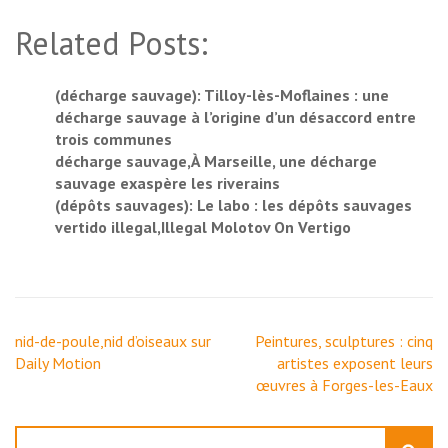
Related Posts:
(décharge sauvage): Tilloy-lès-Moflaines : une
décharge sauvage à l’origine d’un désaccord entre
trois communes
décharge sauvage,À Marseille, une décharge
sauvage exaspère les riverains
(dépôts sauvages): Le labo : les dépôts sauvages
vertido illegal,Illegal Molotov On Vertigo
Navigation
nid-de-poule,nid d’oiseaux sur
Peintures, sculptures : cinq
de
Daily Motion
artistes exposent leurs
l’article
œuvres à Forges-les-Eaux
Rechercher