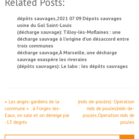
Related Posts:
dépôts sauvages,2021 07 09 Dépots sauvages
usine du Gol Saint-Louis
(décharge sauvage): Tilloy-lès-Moflaines : une
décharge sauvage à l’origine d’un désaccord entre
trois communes
décharge sauvage,À Marseille, une décharge
sauvage exaspère les riverains
(dépôts sauvages): Le labo : les dépôts sauvages
Navigation
« Les anges-gardiens de la
(nids-de-poules): Operation
de
commune » : à Forges-les-
nids de poules|nids-de-
l’article
Eaux, on sale et on déneige par
poules,Operation nids de
-13 degrés
poules
Rechercher