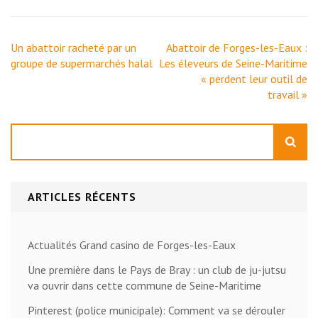
Navigation
Un abattoir racheté par un
Abattoir de Forges-les-Eaux :
de
groupe de supermarchés halal
Les éleveurs de Seine-Maritime
l’article
« perdent leur outil de
travail »
Rechercher
ARTICLES RÉCENTS
Actualités Grand casino de Forges-les-Eaux
Une première dans le Pays de Bray : un club de ju-jutsu
va ouvrir dans cette commune de Seine-Maritime
Pinterest (police municipale): Comment va se dérouler