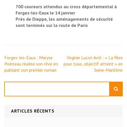
700 coureurs attendus au cross départemental à
Forges-les-Eaux le 14 janvier
Près de Dieppe, les aménagements de sécurité
sont terminés sur la route de Paris
Navigation
Forges-les-Eaux : Maryse
Virginie Lucot Avril : « La fibre
de
Pointeau réalise son rêve en
pour tous, objectif atteint » en
l’article
publiant son premier roman
Seine-Maritime
Rechercher
ARTICLES RÉCENTS