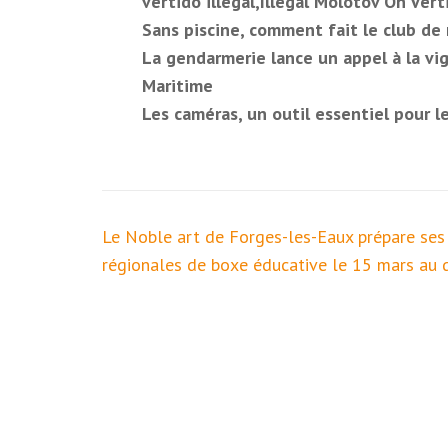
vertido illegal,Illegal Molotov On Vert
Sans piscine, comment fait le club de 
La gendarmerie lance un appel à la v
Maritime
Les caméras, un outil essentiel pour 
Navigation
Le Noble art de Forges-les-Eaux prépare ses 
de
régionales de boxe éducative le 15 mars au 
l’article