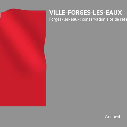
VILLE-FORGES-LES-EAUX
Forges-les-eaux; conservation site de réf
Accueil