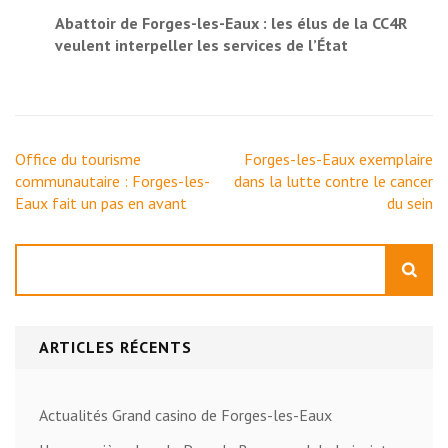
Abattoir de Forges-les-Eaux : les élus de la CC4R
veulent interpeller les services de l’État
Navigation
Office du tourisme
Forges-les-Eaux exemplaire
de
communautaire : Forges-les-
dans la lutte contre le cancer
l’article
Eaux fait un pas en avant
du sein
Rechercher
ARTICLES RÉCENTS
Actualités Grand casino de Forges-les-Eaux