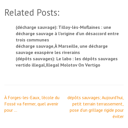
Related Posts:
(décharge sauvage): Tilloy-lès-Moflaines : une
décharge sauvage à l’origine d’un désaccord entre
trois communes
décharge sauvage,À Marseille, une décharge
sauvage exaspère les riverains
(dépôts sauvages): Le labo : les dépôts sauvages
vertido illegal,Illegal Molotov On Vertigo
Navigation
À Forges-les-Eaux, l’école du
dépôts sauvages; Aujourd’hui,
de
Fossé va fermer, quel avenir
petit terrain terrassement,
l’article
pour …
pose d’un grillage rigide pour
éviter