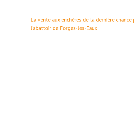
Navigation
La vente aux enchères de la dernière chance 
de
l’abattoir de Forges-les-Eaux
l’article