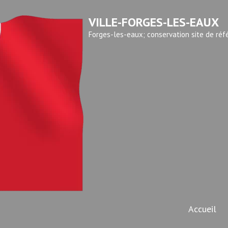
VILLE-FORGES-LES-EAUX
Forges-les-eaux; conservation site de réf
Accueil