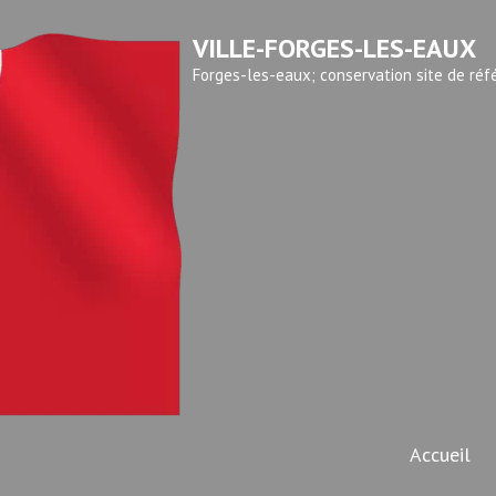
VILLE-FORGES-LES-EAUX
Forges-les-eaux; conservation site de réf
Accueil