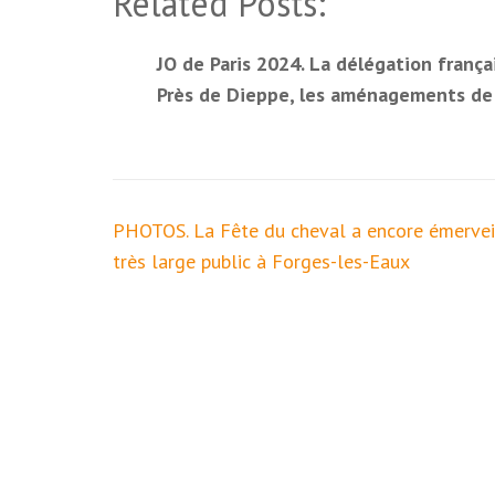
Related Posts:
JO de Paris 2024. La délégation frança
Près de Dieppe, les aménagements de s
Navigation
PHOTOS. La Fête du cheval a encore émervei
de
très large public à Forges-les-Eaux
l’article