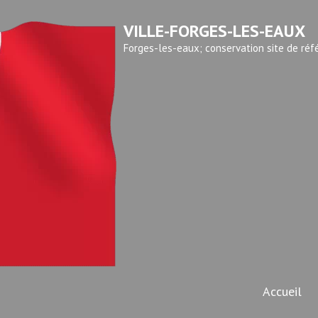
VILLE-FORGES-LES-EAUX
Forges-les-eaux; conservation site de réf
Accueil