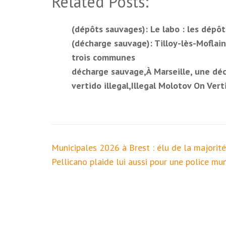
Related Posts:
(dépôts sauvages): Le labo : les dépô
(décharge sauvage): Tilloy-lès-Moflain
trois communes
décharge sauvage,À Marseille, une déc
vertido illegal,Illegal Molotov On Vert
Navigation
Municipales 2026 à Brest : élu de la majorité
de
Pellicano plaide lui aussi pour une police mun
l’article