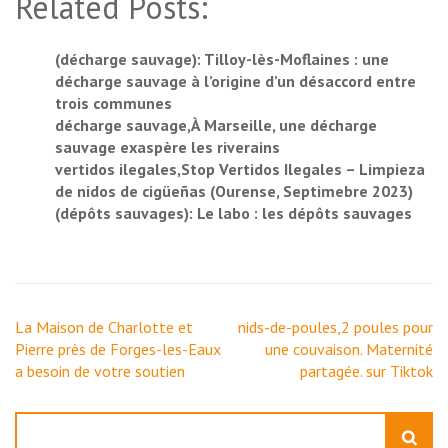
Related Posts:
(décharge sauvage): Tilloy-lès-Moflaines : une
décharge sauvage à l’origine d’un désaccord entre
trois communes
décharge sauvage,À Marseille, une décharge
sauvage exaspère les riverains
vertidos ilegales,Stop Vertidos Ilegales – Limpieza
de nidos de cigüeñas (Ourense, Septimebre 2023)
(dépôts sauvages): Le labo : les dépôts sauvages
Navigation
La Maison de Charlotte et
nids-de-poules,2 poules pour
de
Pierre près de Forges-les-Eaux
une couvaison. Maternité
l’article
a besoin de votre soutien
partagée. sur Tiktok
Rechercher