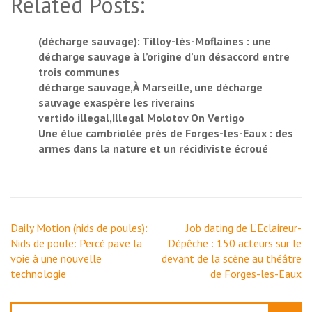
Related Posts:
(décharge sauvage): Tilloy-lès-Moflaines : une
décharge sauvage à l’origine d’un désaccord entre
trois communes
décharge sauvage,À Marseille, une décharge
sauvage exaspère les riverains
vertido illegal,Illegal Molotov On Vertigo
Une élue cambriolée près de Forges-les-Eaux : des
armes dans la nature et un récidiviste écroué
Navigation
Daily Motion (nids de poules):
Job dating de L’Eclaireur-
de
Nids de poule: Percé pave la
Dépêche : 150 acteurs sur le
l’article
voie à une nouvelle
devant de la scène au théâtre
technologie
de Forges-les-Eaux
Rechercher