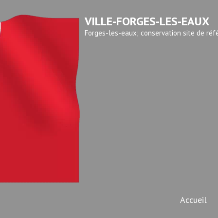
VILLE-FORGES-LES-EAUX
Forges-les-eaux; conservation site de réf
Accueil