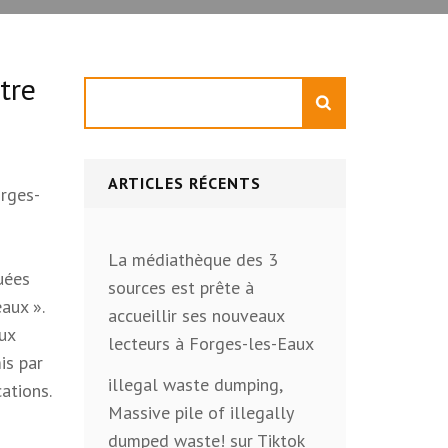
tre
Rechercher
ARTICLES RÉCENTS
orges-
La médiathèque des 3
quées
sources est prête à
aux ».
accueillir ses nouveaux
aux
lecteurs à Forges-les-Eaux
is par
illegal waste dumping,
cations.
Massive pile of illegally
dumped waste! sur Tiktok