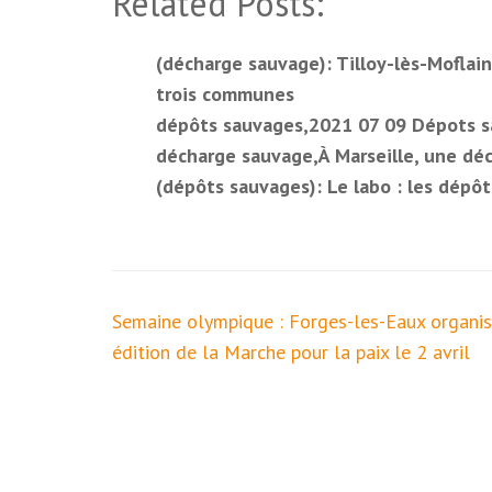
Related Posts:
(décharge sauvage): Tilloy-lès-Moflain
trois communes
dépôts sauvages,2021 07 09 Dépots s
décharge sauvage,À Marseille, une déc
(dépôts sauvages): Le labo : les dépô
Navigation
Semaine olympique : Forges-les-Eaux organi
de
édition de la Marche pour la paix le 2 avril
l’article