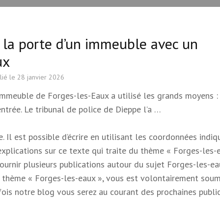
se la porte d’un immeuble avec un
ux
lié le
28 janvier 2026
n immeuble de Forges-les-Eaux a utilisé les grands moyens : 
ntrée. Le tribunal de police de Dieppe l’a …
 Il est possible d’écrire en utilisant les coordonnées indi
 explications sur ce texte qui traite du thème « Forges-les-e
 fournir plusieurs publications autour du sujet Forges-les-e
e du thème « Forges-les-eaux », vous est volontairement soum
s fois notre blog vous serez au courant des prochaines publi