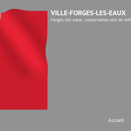
VILLE-FORGES-LES-EAUX
Forges-les-eaux; conservation site de réf
Accueil