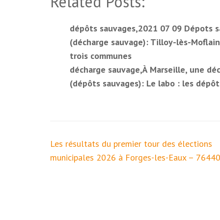
Related Posts:
dépôts sauvages,2021 07 09 Dépots s
(décharge sauvage): Tilloy-lès-Moflain
trois communes
décharge sauvage,À Marseille, une déc
(dépôts sauvages): Le labo : les dépô
Navigation
Les résultats du premier tour des élections
de
municipales 2026 à Forges-les-Eaux – 7644
l’article