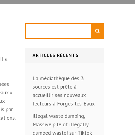
Rechercher
ARTICLES RÉCENTS
il a
La médiathèque des 3
quées
sources est prête à
aux ».
accueillir ses nouveaux
aux
lecteurs à Forges-les-Eaux
is par
illegal waste dumping,
cations.
Massive pile of illegally
dumped waste! sur Tiktok