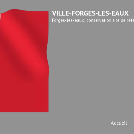
VILLE-FORGES-LES-EAUX
Forges-les-eaux; conservation site de réf
Accueil