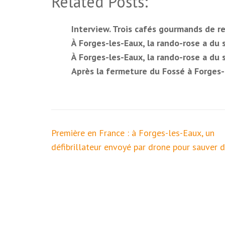
Related Posts:
Interview. Trois cafés gourmands de r
À Forges-les-Eaux, la rando-rose a du 
À Forges-les-Eaux, la rando-rose a du 
Après la fermeture du Fossé à Forges-l
Navigation
Première en France : à Forges-les-Eaux, un
de
défibrillateur envoyé par drone pour sauver d
l’article