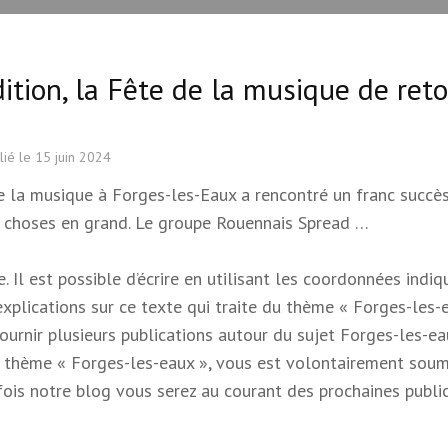
dition, la Fête de la musique de reto
lié le
15 juin 2024
de la musique à Forges-les-Eaux a rencontré un franc succès
es choses en grand. Le groupe Rouennais Spread …
 Il est possible d’écrire en utilisant les coordonnées indi
 explications sur ce texte qui traite du thème « Forges-les-e
 fournir plusieurs publications autour du sujet Forges-les-e
e du thème « Forges-les-eaux », vous est volontairement soum
s fois notre blog vous serez au courant des prochaines publi