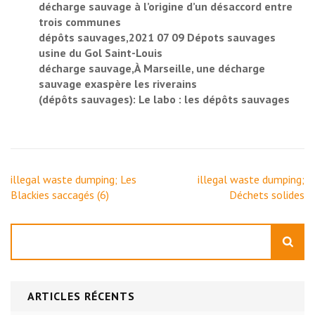
décharge sauvage à l’origine d’un désaccord entre
trois communes
dépôts sauvages,2021 07 09 Dépots sauvages
usine du Gol Saint-Louis
décharge sauvage,À Marseille, une décharge
sauvage exaspère les riverains
(dépôts sauvages): Le labo : les dépôts sauvages
Navigation
illegal waste dumping; Les
illegal waste dumping;
de
Blackies saccagés (6)
Déchets solides
l’article
Rechercher
ARTICLES RÉCENTS