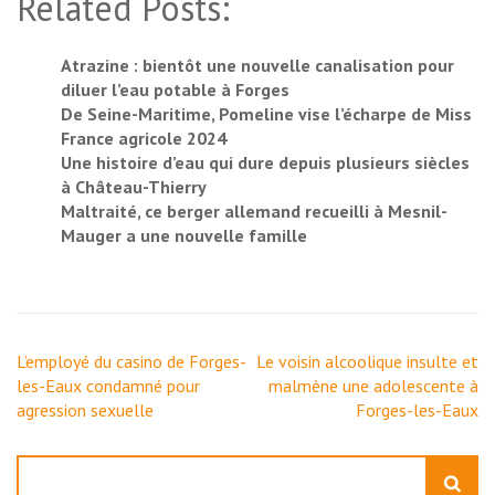
Related Posts:
Atrazine : bientôt une nouvelle canalisation pour
diluer l’eau potable à Forges
De Seine-Maritime, Pomeline vise l’écharpe de Miss
France agricole 2024
Une histoire d’eau qui dure depuis plusieurs siècles
à Château-Thierry
Maltraité, ce berger allemand recueilli à Mesnil-
Mauger a une nouvelle famille
Navigation
L’employé du casino de Forges-
Le voisin alcoolique insulte et
de
les-Eaux condamné pour
malmène une adolescente à
l’article
agression sexuelle
Forges-les-Eaux
Rechercher