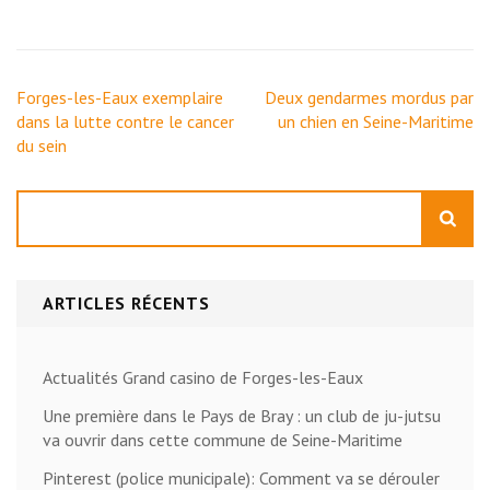
Navigation
Forges-les-Eaux exemplaire
Deux gendarmes mordus par
de
dans la lutte contre le cancer
un chien en Seine-Maritime
l’article
du sein
Rechercher
ARTICLES RÉCENTS
Actualités Grand casino de Forges-les-Eaux
Une première dans le Pays de Bray : un club de ju-jutsu
va ouvrir dans cette commune de Seine-Maritime
Pinterest (police municipale): Comment va se dérouler