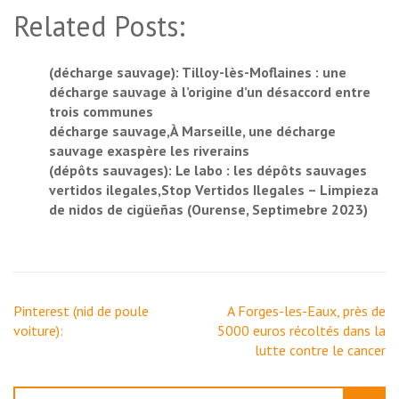
Related Posts:
(décharge sauvage): Tilloy-lès-Moflaines : une
décharge sauvage à l’origine d’un désaccord entre
trois communes
décharge sauvage,À Marseille, une décharge
sauvage exaspère les riverains
(dépôts sauvages): Le labo : les dépôts sauvages
vertidos ilegales,Stop Vertidos Ilegales – Limpieza
de nidos de cigüeñas (Ourense, Septimebre 2023)
Navigation
Pinterest (nid de poule
A Forges-les-Eaux, près de
de
voiture):
5000 euros récoltés dans la
l’article
lutte contre le cancer
Rechercher