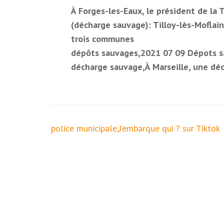
À Forges-les-Eaux, le président de la 
(décharge sauvage): Tilloy-lès-Moflain
trois communes
dépôts sauvages,2021 07 09 Dépots s
décharge sauvage,À Marseille, une déc
Navigation
police municipale,J’embarque qui ? sur Tiktok
de
l’article