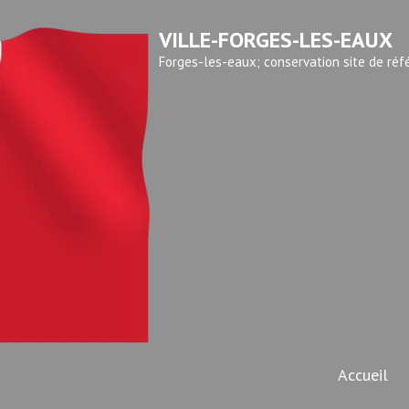
VILLE-FORGES-LES-EAUX
Forges-les-eaux; conservation site de réf
Accueil