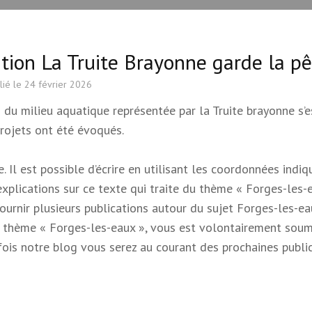
ation La Truite Brayonne garde la p
lié le
24 février 2026
 du milieu aquatique représentée par la Truite brayonne s’e
rojets ont été évoqués.
 Il est possible d’écrire en utilisant les coordonnées indi
 explications sur ce texte qui traite du thème « Forges-les-e
 fournir plusieurs publications autour du sujet Forges-les-e
e du thème « Forges-les-eaux », vous est volontairement soum
s fois notre blog vous serez au courant des prochaines publi