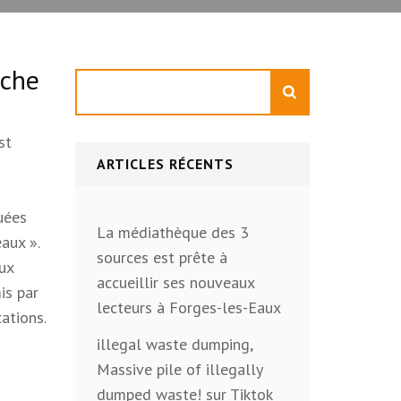
êche
Rechercher
st
ARTICLES RÉCENTS
quées
La médiathèque des 3
aux ».
sources est prête à
aux
accueillir ses nouveaux
is par
lecteurs à Forges-les-Eaux
cations.
illegal waste dumping,
Massive pile of illegally
dumped waste! sur Tiktok