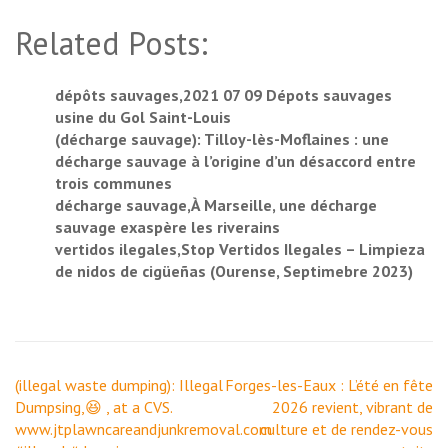
Related Posts:
dépôts sauvages,2021 07 09 Dépots sauvages
usine du Gol Saint-Louis
(décharge sauvage): Tilloy-lès-Moflaines : une
décharge sauvage à l’origine d’un désaccord entre
trois communes
décharge sauvage,À Marseille, une décharge
sauvage exaspère les riverains
vertidos ilegales,Stop Vertidos Ilegales – Limpieza
de nidos de cigüeñas (Ourense, Septimebre 2023)
Navigation
(illegal waste dumping): Illegal
Forges-les-Eaux : L’été en fête
de
Dumpsing,😆 , at a CVS.
2026 revient, vibrant de
l’article
www.jtplawncareandjunkremoval.com
culture et de rendez-vous