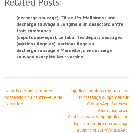
Related Posts:
(décharge sauvage): Tilloy-lès-Moflaines : une
décharge sauvage à l’origine d’un désaccord entre
trois communes
(dépôts sauvages): Le labo : les dépôts sauvages
(vertidos ilegales): vertidos ilegales
décharge sauvage,À Marseille, une décharge
sauvage exaspère les riverains
Navigation
La police municipal prend
(application dans ma rue): lire
de
possession du centre-ville de
un message supprimer sur
l’article
Cavaillon
#WhatsApp. #android
#astuceandroid
#astuceswhatsapp|application
dans ma rue,lire un message
supprimer sur #WhatsApp.