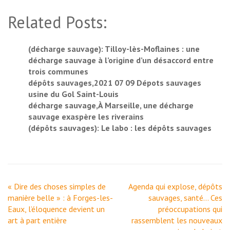
Related Posts:
(décharge sauvage): Tilloy-lès-Moflaines : une
décharge sauvage à l’origine d’un désaccord entre
trois communes
dépôts sauvages,2021 07 09 Dépots sauvages
usine du Gol Saint-Louis
décharge sauvage,À Marseille, une décharge
sauvage exaspère les riverains
(dépôts sauvages): Le labo : les dépôts sauvages
Navigation
« Dire des choses simples de
Agenda qui explose, dépôts
de
manière belle » : à Forges-les-
sauvages, santé… Ces
l’article
Eaux, l’éloquence devient un
préoccupations qui
art à part entière
rassemblent les nouveaux