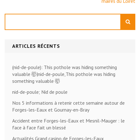
maires du Loiret
Rechercher
ARTICLES RÉCENTS
(nid-de-poule): This pothole was hiding something
valuable 🤯|nid-de-poule,This pothole was hiding
something valuable 🤯
nid-de-poule; Nid de poule
Nos 5 informations à retenir cette semaine autour de
Forges-les-Eaux et Gournay-en-Bray
Accident entre Forges-les-Eaux et Mesnil-Mauger : le
face à face fait un blessé
Actualités Grand casino de Forges-les-Eaux