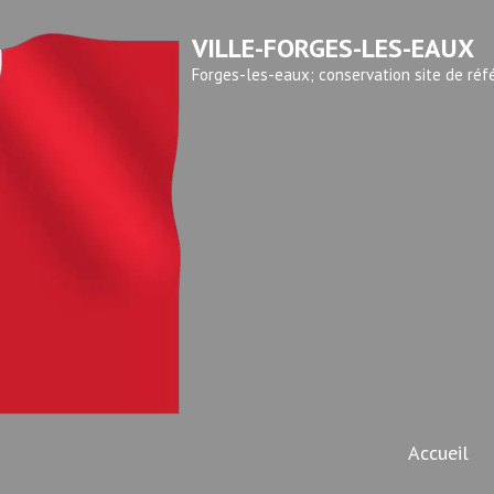
VILLE-FORGES-LES-EAUX
Forges-les-eaux; conservation site de réf
Accueil