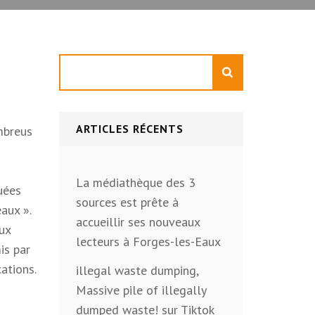
Rechercher
ARTICLES RÉCENTS
mbreus
La médiathèque des 3
quées
sources est prête à
aux ».
accueillir ses nouveaux
aux
lecteurs à Forges-les-Eaux
is par
cations.
illegal waste dumping,
Massive pile of illegally
dumped waste! sur Tiktok