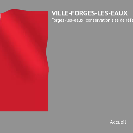
VILLE-FORGES-LES-EAUX
Forges-les-eaux; conservation site de réf
Accueil