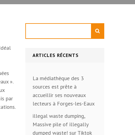
Rechercher
Idéal
ARTICLES RÉCENTS
quées
La médiathèque des 3
aux ».
sources est prête à
aux
accueillir ses nouveaux
is par
lecteurs à Forges-les-Eaux
cations.
illegal waste dumping,
Massive pile of illegally
dumped waste! sur Tiktok