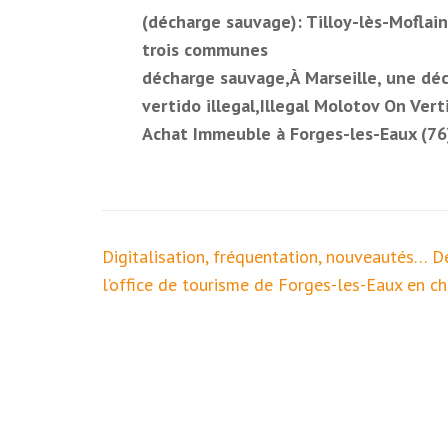
(décharge sauvage): Tilloy-lès-Moflain
trois communes
décharge sauvage,À Marseille, une déc
vertido illegal,Illegal Molotov On Vert
Achat Immeuble à Forges-les-Eaux (76
Navigation
Digitalisation, fréquentation, nouveautés… 
de
l’office de tourisme de Forges-les-Eaux en ch
l’article