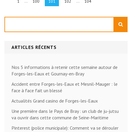
des
Page
Page
Page
Page
Page
1
…
100
101
102
…
104
publications
Rechercher
ARTICLES RÉCENTS
Nos 5 informations à retenir cette semaine autour de
Forges-les-Eaux et Gournay-en-Bray
Accident entre Forges-les-Eaux et Mesnil-Mauger : le
face à face fait un blessé
Actualités Grand casino de Forges-les-Eaux
Une première dans le Pays de Bray : un club de ju-jutsu
va ouvrir dans cette commune de Seine-Maritime
Pinterest (police municipale): Comment va se dérouler